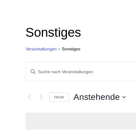
Sonstiges
Veranstaltungen
Sonstiges
Veranstaltungen
Bitte
Suche
Schlüsselwort
eingeben.
und
Suche
Ansichten,
nach
Veranstaltungen
Anstehende
Navigation
Heute
Schlüsselwort.
Datum
wählen.