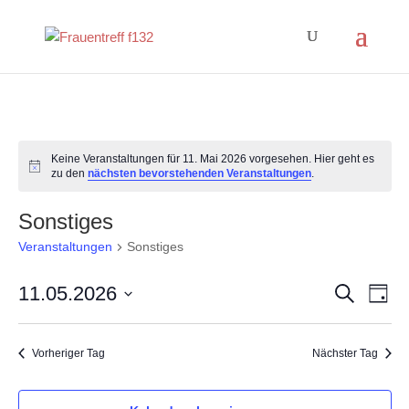
Keine Veranstaltungen für 11. Mai 2026 vorgesehen. Hier geht es
Hinweis
zu den
nächsten bevorstehenden Veranstaltungen
.
Sonstiges
Veranstaltungen
Sonstiges
Veranst
Ver
11.05.2026
Suche
Tag
Ans
Suche
Datum
Nav
und
wählen.
Vorheriger Tag
Nächster Tag
Ansicht
Navigat