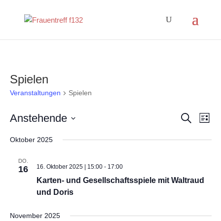
Spielen
Veranstaltungen
Spielen
Veranst
Ver
Anstehende
Suche
Liste
Ans
Suche
Datum
Nav
und
Oktober 2025
wählen.
Ansicht
DO.
Navigat
16. Oktober 2025 | 15:00
-
17:00
16
Karten- und Gesellschaftsspiele mit Waltraud
und Doris
November 2025