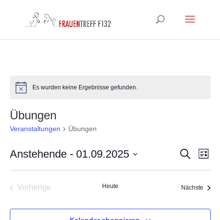
Es wurden keine Ergebnisse gefunden.
Hinweis
Übungen
Veranstaltungen
Übungen
Veranst
Ver
Anstehende
 - 
01.09.2025
Suche
Liste
Ans
Suche
Datum
Nav
und
wählen.
Heute
Vorherige
Ansicht
Veran
Nächste
Veranstaltungen
Navigat