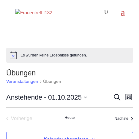
Es wurden keine Ergebnisse gefunden.
Hinweis
Übungen
Veranstaltungen
Übungen
Veranst
Ver
Anstehende
 - 
01.10.2025
Suche
Liste
Ans
Suche
Datum
Nav
und
wählen.
Heute
Vorherige
Ansicht
Veran
Nächste
Veranstaltungen
Navigat