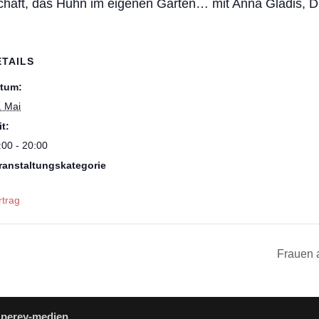
chaft, das Huhn im eigenen Garten…
mit Anna Gladis, 
ETAILS
tum:
. Mai
it:
:00 - 20:00
ranstaltungskategorie
rtrag
Frauen 
: perey-medien