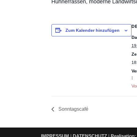
Hühnerrassen, moderne Landwirts
D
Zum Kalender hinzufügen
Da
19
Ze
18
Ve
:
Vo
Sonntagscafé
IMPRESSUM
|
DATENSCHUTZ
|
Realisation