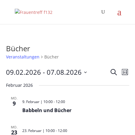
Bücher
Veranstaltungen
Bücher
Verans
Ver
09.02.2026
 - 
07.08.2026
Suche
Liste
Ans
Suche
Datum
Nav
und
Februar 2026
wählen.
Ansich
MO.
Naviga
9. Februar | 10:00
-
12:00
9
Babbeln und Bücher
MO.
23. Februar | 10:00
-
12:00
23