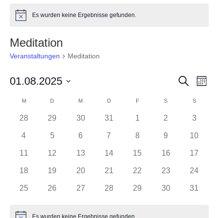
Es wurden keine Ergebnisse gefunden.
Hinweis
Meditation
Veranstaltungen
Meditation
Veranst
Ver
01.08.2025
Suche
Monat
Ans
Suche
Datum
Nav
Kalender
M
MONTAG
D
DIENSTAG
M
MITTWOCH
D
DONNERSTAG
F
FREITAG
S
SAMSTAG
und
S
SONNT
wählen.
von
Ansicht
28
29
30
31
1
2
3
Veranstaltungen
Navigat
4
5
6
7
8
9
10
11
12
13
14
15
16
17
18
19
20
21
22
23
24
25
26
27
28
29
30
31
Es wurden keine Ergebnisse gefunden.