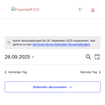
Keine Veranstaltungen für 26. September 2025 vorgesehen. Hier
Hinweis
geht es zu den
nächsten bevorstehenden Veranstaltungen
.
Veranst
Ver
26.09.2025
Suche
Tag
Ans
Suche
Datum
Nav
und
wählen.
Vorheriger Tag
Nächster Tag
Ansicht
Navigat
Kalender abonnieren